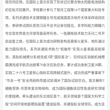
现空间应用，在国际上首次实现了形状记忆聚合物太阳能电池结构
的在轨可控展开。学校累计参与了探月工程等14个国家重大科技专
项，系列关键技术支撑嫦娥五号完成我国首次地外天体采样返回任
务、参研参试团队受到习近平总书记亲切接见，多学科助力嫦娥六
号实现世界首次月球背面采样任务，一批硬核技术助力天问二号开
启追星之旅，在国际上首次成功研制变构态悬架火星车、地形通过
能力国际领先，系列关键技术助力“祝融号”实现火星表面巡视探
测，高轨机械臂分系统完成3项“国际首次”，空间站实验舱机械臂
圆满完成宇航员出舱等70余次在轨任务，累计成功发射卫星38颗、
实践二十六号卫星核心指标实现跨越式提升，成功完成严重事故下
“华龙一号”安全壳结构性能试验填补了国际试验空白。首次解析T
细胞受体-共受体复合物结构、成为国际细胞适应性免疫研究领域
的里程碑。牵头建设的东北地区首个、航天领域首个国家大科学工
程“空间环境地面模拟装置”建成投用，关键指标全球领先，成为支