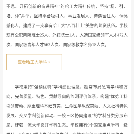
不息、开拓创新的奋进精神”的哈工大精神传统，坚持“稳、引、
培、评”并举，坚持平台吸引人、事业发展人、待遇留住人、情感
感化人，建成了一支享有哈工大“八百壮士”美誉的师资队伍。学校
现有全职两院院士25人、外籍院士1人，入选国家级领军人才472人
次、国家级青年人才563人次、国家级教学名师18人次。
查看哈工大学科 >
学校秉持“强精优特”学科建设理念，超常布局急需学科和方
向，完善质量、特色、贡献导向的监测评价体系，构建“优势工科
引领带动、厚重理科基础夯实、生命医学纵深突破、人文社科特色
发展、交叉学科创新驱动、一校三区协同建设”的学科分类分层布
局，建强一流大学良好学科生态。学校拥有9个国家重点学科一级