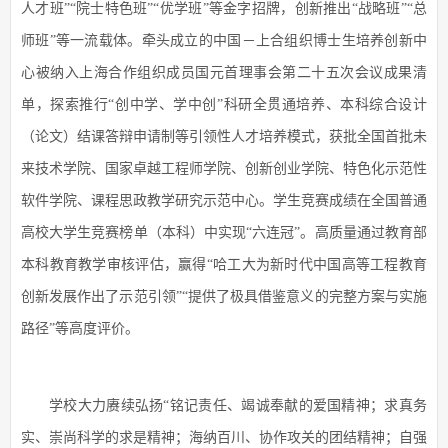
人才班”“院士特色班”“优学班”等金字招牌，创新推出“战略班”“总
师班”等一流载体。牵头成立的中国－上合组织博士生培养创新中
心被纳入上海合作组织成员国元首理事会第二十五次会议成果清
单，探索推行“创中学、学中创”科研全贯通培养、本科综合设计
（论文）结课答辩申请制等引领性人才培养模式，获批全国首批未
来技术学院、国家卓越工程师学院、创新创业学院、特色化示范性
软件学院、课程思政教学研究示范中心。学生竞赛成绩在全国普通
高校大学生竞赛榜单（本科）中实现“六连冠”。高质量通过教育部
本科教育教学审核评估，赢得“哈工大为新时代中国高等工程教育
创新发展作出了示范引领”“提供了极具借鉴意义的完整方案与实施
路径”等高度评价。
学校大力赓续弘扬“铭记责任、竭诚奉献的爱国精神；求真务
实、崇尚科学的求是精神；海纳百川、协作攻关的团结精神；自强