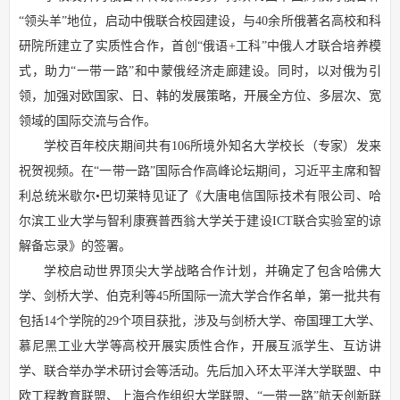
“领头羊”地位，启动中俄联合校园建设，与40余所俄著名高校和科
研院所建立了实质性合作，首创“俄语+工科”中俄人才联合培养模
式，助力“一带一路”和中蒙俄经济走廊建设。同时，以对俄为引
领，加强对欧国家、日、韩的发展策略，开展全方位、多层次、宽
领域的国际交流与合作。
学校百年校庆期间共有106所境外知名大学校长（专家）发来
祝贺视频。在“一带一路”国际合作高峰论坛期间，习近平主席和智
利总统米歇尔•巴切莱特见证了《大唐电信国际技术有限公司、哈
尔滨工业大学与智利康赛普西翁大学关于建设ICT联合实验室的谅
解备忘录》的签署。
学校启动世界顶尖大学战略合作计划，并确定了包含哈佛大
学、剑桥大学、伯克利等45所国际一流大学合作名单，第一批共有
包括14个学院的29个项目获批，涉及与剑桥大学、帝国理工大学、
慕尼黑工业大学等高校开展实质性合作，开展互派学生、互访讲
学、联合举办学术研讨会等活动。先后加入环太平洋大学联盟、中
欧工程教育联盟、上海合作组织大学联盟、“一带一路”航天创新联