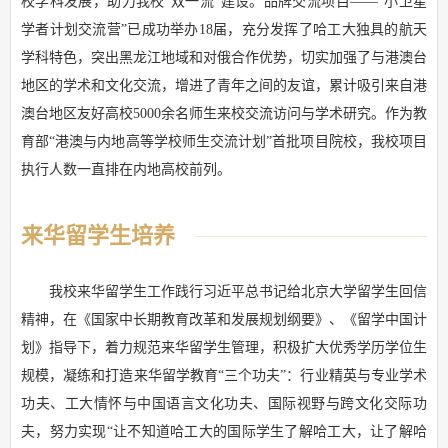
校学科发展，助力我校“双一流”建设。品牌交流项目——“小卫星
学者计划交流营”已成功举办18届，充分发挥了哈工大独具的航天
学科特色，突出黑龙江地域和对俄合作优势，切实加强了与港澳台
地区的学术和文化交流，增进了青年之间的友谊，累计吸引来自港
澳台地区友好高校5000余名师生来校交流访问与学术研究。作为教
育部“港澳与内地高等学校师生交流计划”首批项目院校，我校项目
执行人数一直排在内地高校前列。
来华留学生培养
我校来华留学生工作践行习近平总书记给北京大学留学生回信
精神，在《国家中长期教育改革和发展规划纲要》、《留学中国计
划》指导下，着力规范来华留学生管理，积极扩大优秀学历学位生
规模，凝练和打造来华留学教育“三个功夫”：行业精英与专业学术
功夫、工大情怀与中国语言文化功夫、国际视野与跨文化交际功
夫，努力实现“让不知道哈工大的国际学生了解哈工大，让了解哈