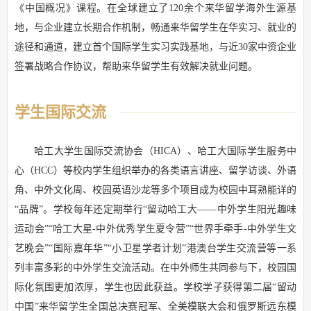
《中国概况》课程。在全球建立了120余个来华留学海外生源基
地，与企业建立长期合作机制，畅通来华留学生在华实习、就业的
途径和通道，建立首个国际学生实习实践基地，与近30家中资企业
签署战略合作协议，帮助来华留学生有效解决就业问题。
学生国际交流
哈工大学生国际交流协会（HICA）、哈工大国际学生服务中
心（HCC）等校内学生组织举办的各类语言讲座、留学访谈、外语
角、中外文化周、校园英语沙龙等多个项目成为校园中耳熟能详的
“品牌”。学校每年还定期举行“留动哈工大——中外学生阳光趣味
运动会”“哈工大星-中外优秀学生夏令营”“世界手牵手-中外学生文
艺晚会”“国际嘉年华”“小卫星学者计划”港澳台学生交流营等一系
列丰富多彩的中外学生交流活动。在中外师生共同参与下，校园国
际化氛围更加浓厚，学生也因此获益。学校学子获得第二届“留动
中国”来华留学生全国总决赛冠军、全美模联大会和俄罗斯远东模