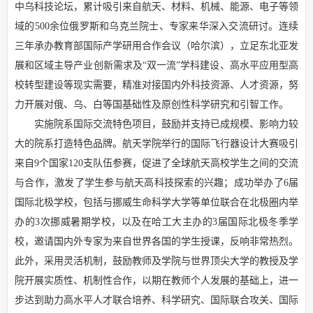
中乌科技论坛，累计吸引来自航天、材料、机械、能源、电子等领
域的500余位俄罗斯和乌克兰院士、专家来华深入交流研讨。连续
三年承办教育部国际产学研用合作会议（哈尔滨），立足东北亚发
展和区域主导产业创新需求及“双一流”学科建设、高水平应用型高
校转型建设等现实需要，精准对接国内外科技资源、人才资源，努
力开展对俄、乌、白等国基础性及原创性科学研究和引智工作。
实施院系国际交流特色项目，鼓励并支持已成规模、影响力较
大的院系打造特色品牌。航天学院举行的国际飞行器设计大赛吸引
来自9个国家120支队伍参赛，促进了全球航天高校学生之间的交流
与合作，激发了学生参与航天高科技探索的兴趣；成功举办了6届
国际北极学校，包括与挪威生命科学大学等单位联合在北极圈内举
办的3次挪威暑期学校，以及在哈工大主办的3届国际北极冬季学
校，邀请国内外专家为来自世界各国的学生授课，反响非常热烈。
此外，采用灵活机制，鼓励教师及学院与世界顶尖大学的教授及学
院开展实质性、机制性合作，以期在教师个人发展的基础上，进一
步达到助力高水平人才联合培养、科学研究、国际联合攻关、国际